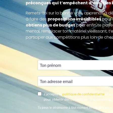
préconçues qui t’empêchent d’avoir les 
Remets-toi sur la bonne voie, apprends à 
à faire des
propositions irrésistibles
pour 
obtiens plus de budget
pour enfin te paye
mental, remplacer ton matériel vieillissant, t
participer aux compétitions plus loin de chez 
J'accepte la
politique de confidentialité
et je
pour obtenir des conseils sur le sponsoring.
Tu peux te désinscrire à tout moment en cliquant sur le