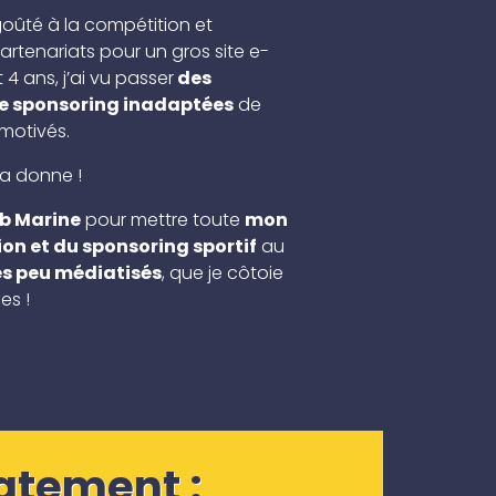
oûté à la compétition et
rtenariats pour un gros site e-
 ans, j’ai vu passer
des
e sponsoring inadaptées
de
 motivés.
la donne !
b Marine
pour mettre toute
mon
on et du sponsoring sportif
au
es peu médiatisés
, que je côtoie
es !
atement :