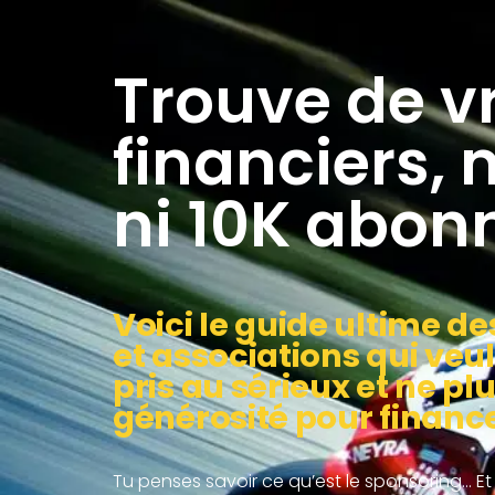
Trouve de v
financiers
ni 10K abonn
Voici le guide ultime de
et associations qui veul
pris au sérieux et ne pl
générosité pour finance
Tu penses savoir ce qu’est le sponsoring… Et 