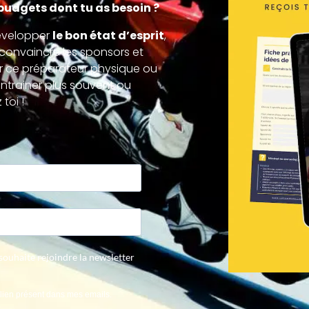
budgets dont tu as besoin ?
développer
le bon état d’esprit
,
convaincre les sponsors et
r ce préparateur physique ou
’entrainer plus souvent ou
toi !
 souhaite rejoindre la newsletter
 lien présent dans mes emails.