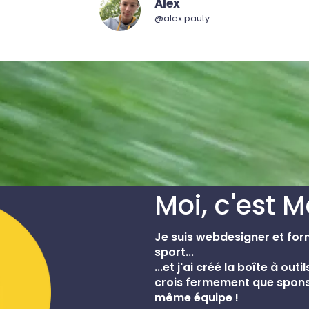
Alex
@alex.pauty
Moi, c'est M
Je suis webdesigner et for
sport...
...et j'ai créé la boîte à out
crois fermement que sponso
même équipe !