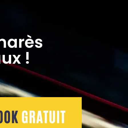
marès
ux !