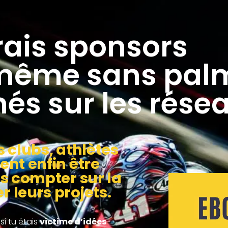
rais sponsors
, même sans pal
és sur les résea
s clubs, athlètes
ent enfin être
us compter sur la
r leurs projets.
si tu étais
victime d’idées