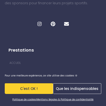
des sponsors pour financer leurs projets sportifs.
Prestations
ACCUEIL
FORMATION SPONSORING
Pour une meilleure expérience, ce site utilise des cookies 🍪
CRÉATION DE DOSSIER DE SPONSORING
CRÉATION DE SITES WEB
C'est OK !
Que les indispensables
À PROPOS
Politique de cookies
Mentions légales & Politique de confidentialité
Boutique