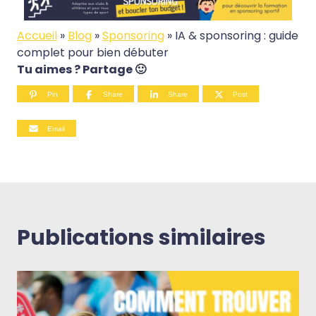
Accueil
»
Blog
»
Sponsoring
»
IA & sponsoring : guide
complet pour bien débuter
Tu aimes ? Partage 🙂
Pin
Share
Share
Post
Email
Publications similaires