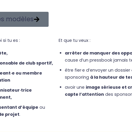
les modèles
 si tu es :
Et que tu veux :
ète,
arrêter de manquer des oppo
cause d’un pressbook jamais t
onsable de club sportif,
être fier·e d’envoyer un dossier
geant·e ou membre
sponsoring
à la hauteur de te
ation
avoir une
image sérieuse et cr
nisateur·trice
capte l’attention
des sponsor
ment,
sentant d’équipe
ou
de projet
.