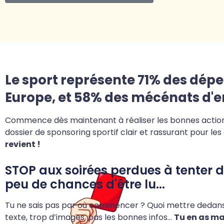
Le sport représente 71% des dép
Europe, et 58% des mécénats d'e
Commence dès maintenant à réaliser les bonnes actions
dossier de sponsoring sportif clair et rassurant pour le
revient !
STOP aux soirées perdues à tenter d
peu de chances d'être lu...
Tu ne sais pas par où commencer ? Quoi mettre dedans,
texte, trop d’images, pas les bonnes infos…
Tu en as ma