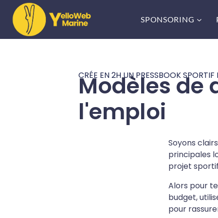
SPONSORING
CRÉE EN 2H UN PRESSBOOK SPORTIF
Modèles de d
l'emploi
Soyons clairs
principales l
projet sporti
Alors pour te
budget
, uti
pour rassurer