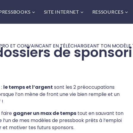
PRESSBOOKS
SITE INTERNET
RESSOURCES
 PRO ET CONVAINCANT EN TÉLÉCHARGEANT TON MODÈLE 
ossiers de sponsori
 :
le temps et l’argent
sont les 2 préoccupations
orsque l’on mène de front une vie bien remplie et un
f !
 faire
gagner un max de temps
tout en
sauvant ton
lise l’un de mes modèles de pressbook prêts à l’emploi
 et motiver tes futurs sponsors.