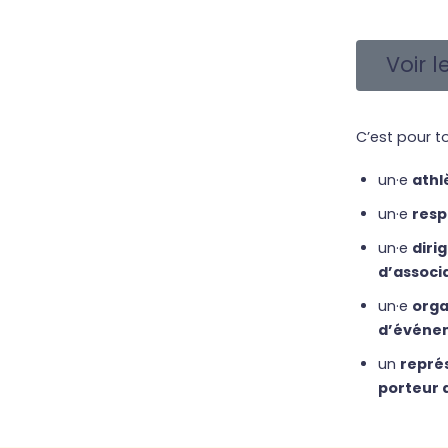
Voir 
C’est pour toi
un·e
athl
un·e
resp
un·e
diri
d’associ
un·e
orga
d’événe
un
repré
porteur 