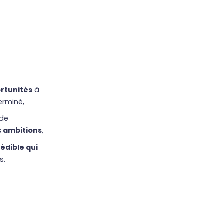
rtunités
à
erminé,
 de
s ambitions
,
édible qui
s.