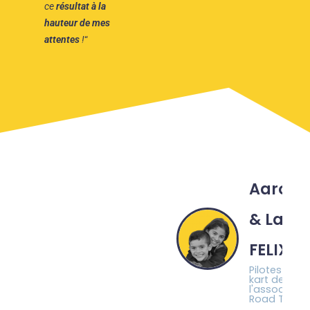
ce
résultat à la
hauteur de mes
attentes
!
“
Aaron
& Lara
FELIX
Pilotes de
kart de
l'associatio
Road To P1