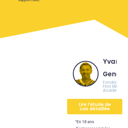
Yvan
Genesti
Fondateur 
First Bike
Academy
Lire l'étude de
cas détaillée
“En 18 ans