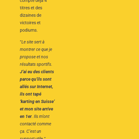
compte déjà 4
titres et des
dizaines de
victoires et
podiums.
“
Le site sert à
montrer ce que je
propose et nos
résultats sportifs.
J’ai eu des clients
parce qu’ils sont
allés sur Internet,
ils ont tapé
‘karting en Suisse’
et mon site arrive
en 1er
. Ils m’ont
contacté comme
ça. C’est un
support utile.
“