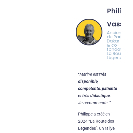
Philipp
Vassar
Ancien pilot
du Paris-
Dakar
& co-
fondateur 
La Route de
Légendes
“
Marine est
très
disponible
,
compétente
,
patiente
et
très didactique
.
Je recommande !
”
Philippe a créé en
2024 “La Route des
Légendes”, un rallye