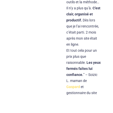
outils et la méthode…
Il n’y a plus qu’à.
C’est
clair, organisé et
productif.
Dès lors
que je l’ai rencontrée,
c’était parti. 2 mois
après mon site était
en ligne.
Et tout cela pour un
prix plus que
raisonnable.
Les yeux
fermés faîtes lui
confiance.
” – Soizic
L. maman de
Gaspard
et
gestionnaire du site