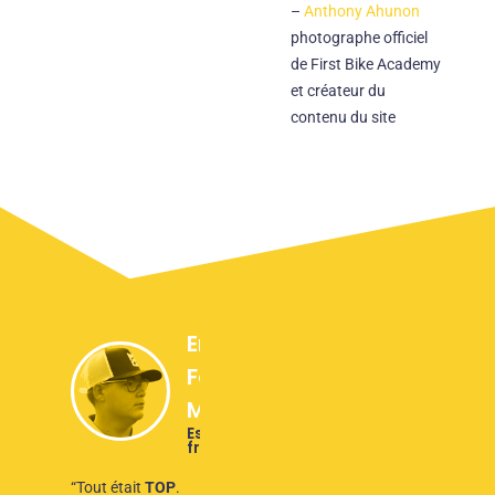
–
Anthony Ahunon
photographe officiel
de First Bike Academy
et créateur du
contenu du site
Enzo
Fernandez-
Mangas
Espoir du golf
français
“Tout était
TOP
.