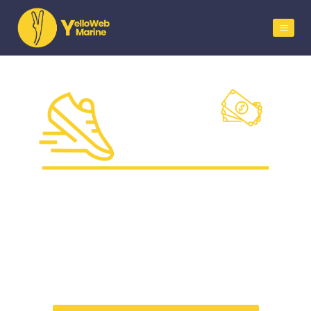
Le rendez-vous qui fait passer les
clubs et athlètes à l’offensive…
pour taper dans l’œil des
sponsors.