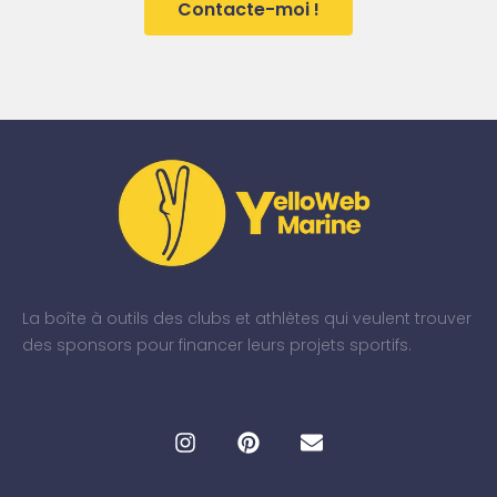
Contacte-moi !
La boîte à outils des clubs et athlètes qui veulent trouver
des sponsors pour financer leurs projets sportifs.