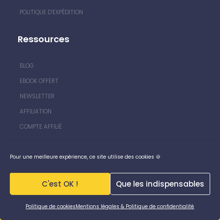
POLITIQUE D’EXPÉDITION
Ressources
BLOG
EBOOK OFFERT
NEWSLETTER
AFFILIATION
COMPTE AFFILIÉ
Contact
Pour une meilleure expérience, ce site utilise des cookies 🍪
🎁
5€ offert
avec le code IGOTTHEPOWER pour
l'achat d'un
modèle de pressbook
et d'un
pack de
CONTACT
C'est OK !
Que les indispensables
contreparties
🚀
CGV
Ignorer
Politique de cookies
Mentions légales & Politique de confidentialité
MENTIONS LÉGALES & RGPD