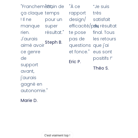
"Franchement,
"Gain de
"À ce
“Je suis
ça claque
temps
rapport
très
! Il ne
pour un
design/
satisfait
manque
super
efficacité/prix,
du résultat
rien.
résultat."
te pose
final. Tous
J'aurais
pas de
les retours
Steph B.
aimé avoir
questions
que j'ai
ce genre
et fonce."
eus sont
de
positifs !”
Eric P.
support
Théo S.
avant,
j'aurais
gagné en
autonomie."
Marie D.