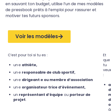
en
sauvant ton budget
, utilise l’un de mes modèles
de pressbook prêts à l’emploi pour rassurer et
motiver tes futurs sponsors.
Voir les modèles
C’est pour toi si tu es :
Et
que
un·e
athlète,
tu
veu
un·e
responsable de club sportif,
:
un·e
dirigeant·e ou membre d’association
a
un·e
organisateur·trice d’événement,
d
un
représentant d’équipe
ou
porteur de
m
projet
.
d
o
à