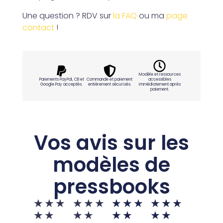
Une question ? RDV sur
la FAQ
ou ma
page
contact
!
Modèle et ressources
Paiements PayPal, CB et
Commande et paiement
accessibles
Google Pay acceptés.
entièrement sécurisés.
immédiatement après
paiement.
Vos avis sur les
modèles de
pressbooks
★
★
★
★
★
★
★
★
★
★
★
★
★
★
★
★
★
★
★
★