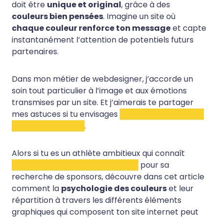
doit être
unique et original
, grâce à des
couleurs bien pensées
. Imagine un site où
chaque couleur renforce ton message
et capte
instantanément l’attention de potentiels futurs
partenaires.
Dans mon métier de webdesigner, j’accorde un
soin tout particulier à l’image et aux émotions
transmises par un site. Et j’aimerais te partager
mes astuces si tu envisages
la création de ton site
internet toi-même
.
Alors si tu es un athlète ambitieux qui connaît
l’importance d’avoir site internet
pour sa
recherche de sponsors, découvre dans cet article
comment la
psychologie des couleurs
et leur
répartition à travers les différents éléments
graphiques qui composent ton site internet peut