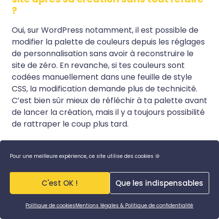
?
Oui, sur WordPress notamment, il est possible de
modifier la palette de couleurs depuis les réglages
de personnalisation sans avoir à reconstruire le
site de zéro. En revanche, si tes couleurs sont
codées manuellement dans une feuille de style
CSS, la modification demande plus de technicité.
C’est bien sûr mieux de réfléchir à ta palette avant
de lancer la création, mais il y a toujours possibilité
de rattraper le coup plus tard.
Comment adapter sa palette de
Pour une meilleure expérience, ce site utilise des cookies 🍪
couleurs si on pratique plusieurs
disciplines sportives ?
C'est OK !
Que les indispensables
Le plus simple est de trouver une couleur
dominante suffisamment neutre ou polyvalente
Politique de cookies
Mentions légales & Politique de confidentialité
pour couvrir l’ensemble de ton univers sportif, et